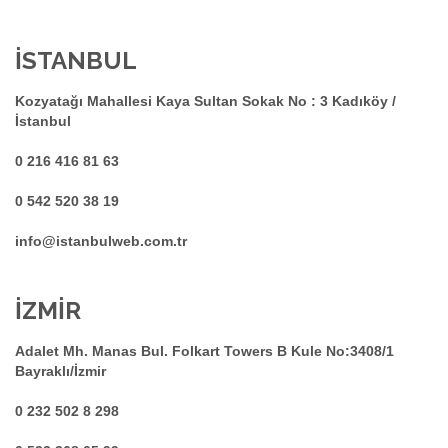
İSTANBUL
Kozyatağı Mahallesi Kaya Sultan Sokak No : 3 Kadıköy /
İstanbul
0 216 416 81 63
0 542 520 38 19
info@istanbulweb.com.tr
İZMİR
Adalet Mh. Manas Bul. Folkart Towers B Kule No:3408/1
Bayraklı/İzmir
0 232 502 8 298