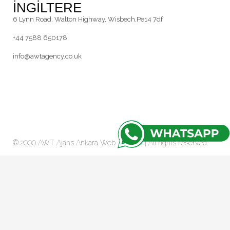
İNGİLTERE
6 Lynn Road, Walton Highway, Wisbech,Pe14 7df
+44 7588 650178
info@awtagency.co.uk
© 2000 AWT Ajans
Ankara Web Tasarım
| All rights reserved.