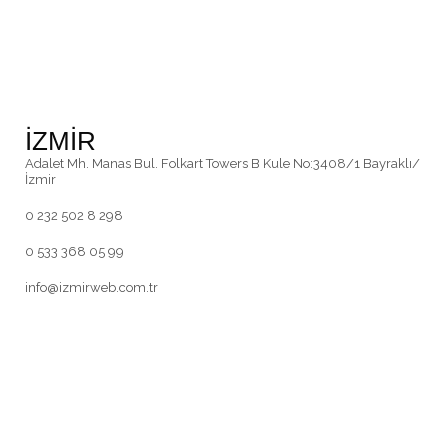
İZMİR
Adalet Mh. Manas Bul. Folkart Towers B Kule No:3408/1 Bayraklı/
İzmir
0 232 502 8 298
0 533 368 05 99
info@izmirweb.com.tr